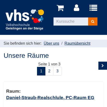
Menü
aufklappe
Kurse
suchen
Sie befinden sich hier:
Über uns
Raumübersicht
Unsere Räume
Seite 1 von 3
1
2
3
Übersicht
Raum:
Daniel-Straub-Realschlule, PC-Raum EG