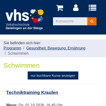
Menü
aufklappe
Kurse
suchen
Sie befinden sich hier:
Programm
Gesundheit. Bewegung. Ernährung
Schwimmen
Schwimmen
nur buchbare
Kurse anzeigen
Kursübersicht.
Tabellenüberschriften
Techniktraining Kraulen
können
sortiert
Wann:
Do.
01.10.2026, 16.45 Uhr