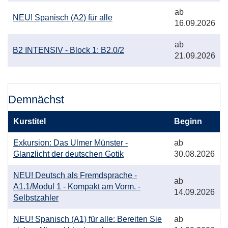
Kursbeginn:
ab
Kurstitel:
NEU! Spanisch (A2) für alle
16.09.2026
Kursbeginn:
ab
Kurstitel:
B2 INTENSIV - Block 1: B2.0/2
21.09.2026
Demnächst
Kurstitel
Beginn
Kurstitel:
Kursbeginn:
Exkursion: Das Ulmer Münster -
ab
Glanzlicht der deutschen Gotik
30.08.2026
Kurstitel:
NEU! Deutsch als Fremdsprache -
Kursbeginn:
ab
A1.1/Modul 1 - Kompakt am Vorm. -
14.09.2026
Selbstzahler
Kurstitel:
Kursbeginn:
NEU! Spanisch (A1) für alle: Bereiten Sie
ab