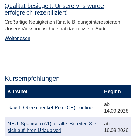
Qualität besiegelt: Unsere vhs wurde
erfolgreich rezertifiziert!
Großartige Neuigkeiten für alle Bildungsinteressierten:
Unsere Volkshochschule hat das offizielle Audit…
Weiterlesen
Kursempfehlungen
Kurstitel
Beginn
Kursbeginn:
ab
Kurstitel:
Bauch-Oberschenkel-Po (BOP) - online
14.09.2026
Kurstitel:
Kursbeginn:
NEU! Spanisch (A1) für alle: Bereiten Sie
ab
sich auf Ihren Urlaub vor!
16.09.2026