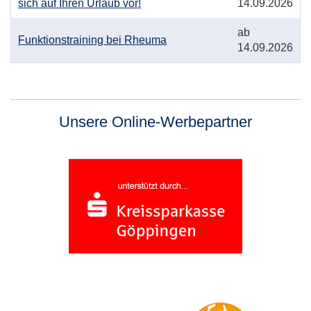
sich auf Ihren Urlaub vor!
14.09.2026
Kursbeginn:
ab
Kurstitel:
Funktionstraining bei Rheuma
14.09.2026
Unsere Online-Werbepartner