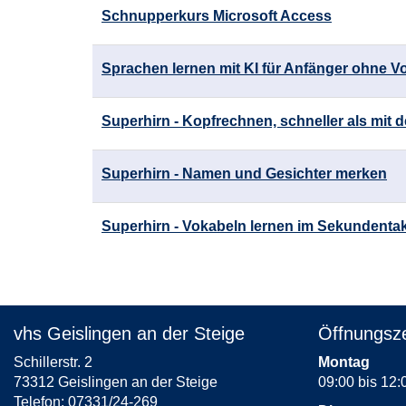
Schnupperkurs Microsoft Access
Sprachen lernen mit KI für Anfänger ohne V
Superhirn - Kopfrechnen, schneller als mit
Superhirn - Namen und Gesichter merken
Superhirn - Vokabeln lernen im Sekundentakt
vhs Geislingen an der Steige
Öffnungsze
Schillerstr. 2
Montag
73312 Geislingen an der Steige
09:00 bis 12:
Telefon: 07331/24-269